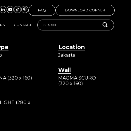
FAQ
DOWNLOAD CORNER
IPS
CONTACT
ype
Location
o
Jakarta
Wall
A (320 x 160)
MAGMA SCURO
(320 x 160)
LIGHT (280 x