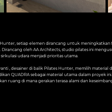
s Hunter, setiap elemen dirancang untuk meningkatkan f
. Dirancang oleh AA Architects, studio pilates ini meng
sirkulasi udara menjadi prioritas utama.
yanti , desainer di balik Pilates Hunter, memilih materia
adikan QUADRA sebagai material utama dalam proyek ini.
an ruang di mana gerakan terasa alami dan keseimban