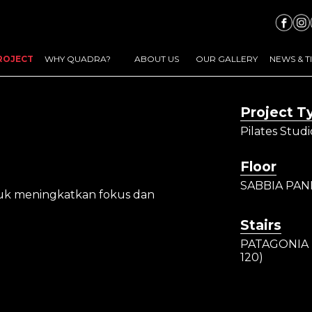
ROJECT
WHY QUADRA?
ABOUT US
OUR GALLERY
NEWS & T
Project T
Pilates Studi
Floor
SABBIA PANN
ntuk meningkatkan fokus dan
Stairs
PATAGONIA 
120)