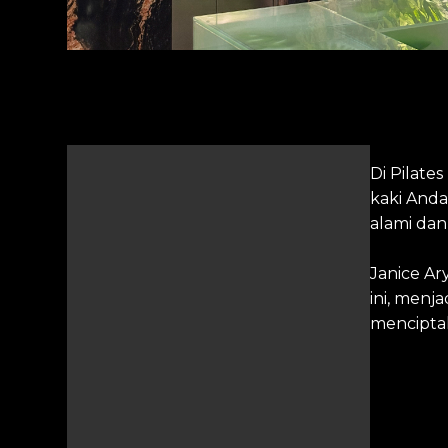
Di Pilate
kaki Anda
alami dan 
Janice Ar
ini, menj
menciptak